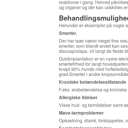
reaktioner i gang. Herved påvirke
og organer og der kan udskilles en
Behandlingsmulighe
Herunder er eksempler på nogle af
Smerter.
Der har især været meget fine res
smerter, som blandt andet kan ses 
discusprolaps, vil langt de fleste b
Guldimplantation er en nyere teknik
smertefrihed for langt hovedparte
knapt 90% hunde med hofteledsdy
grad.Smerter i andre kropsområder
Kroniske betændelsestilstande
F.eks. ørebetændelse og kroniske 
Allergiske lidelser
Visse hud- og tarmlidelser samt a
Mave-tarmproblemer
Opkastning, diarré, forstoppelse, ma