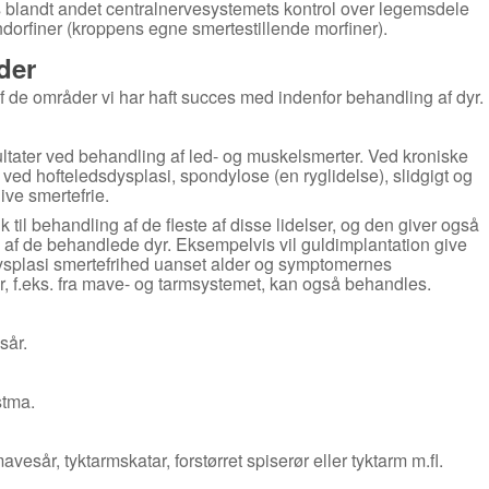
s blandt andet centralnervesystemets kontrol over legemsdele
dorfiner (kroppens egne smertestillende morfiner).
der
 de områder vi har haft succes med indenfor behandling af dyr.
ultater ved behandling af led- og muskelsmerter. Ved kroniske
ved hofteledsdysplasi, spondylose (en ryglidelse), slidgigt og
live smertefrie.
 til behandling af de fleste af disse lidelser, og den giver også
n af de behandlede dyr. Eksempelvis vil guldimplantation give
splasi smertefrihed uanset alder og symptomernes
, f.eks. fra mave- og tarmsystemet, kan også behandles.
sår.
stma.
vesår, tyktarmskatar, forstørret spiserør eller tyktarm m.fl.