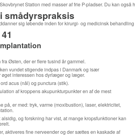
a Skovbrynet Station med masser af frie P-pladser. Du kan også h
g i smådyrspraksis
anner sig løbende inden for kirurgi- og medicinsk behandling a
 41
mplantation
ra Østen, der er flere tusind år gammel.
kken vundet stigende indpas i Danmark og især
r øget interessen hos dyrlæger og læger.
rd acus (nål) og punctura (stik).
ulation af kroppens akupunkturpunkter en af de mest
på, er med: tryk, varme (moxibustion), laser, elektricitet,
tation.
alsidig, og forskning har vist, at mange kropsfunktioner kan
relt.
er, aktiveres fine nerveender og der sættes en kaskade af