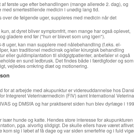
et af første uge efter behandlingen (mange allerede 2. dag), og
tte med smertestillende medicin i unødig lang tid.
is over de følgende uger, suppleres med medicin når det
 kun, at dyret bliver symptomfrit, men mange har også oplevet,
 og gladere end før ("hun er blevet som ung igen").
 6-8 uger, kan man supplere med nålebehandling (f.eks. el-
lper, kan traditionel medicinsk og/eller kirurgisk behandling
eller guldimplantation til slidgigtpatienter, anbefaler vi også
igeholde en sund ledbrusk. Det findes både i færdigfoder og som
tigt, vejledes omkring diæt og motionering.
sson
 for at arbejde med akupunktur er videreuddannelse hos Dansk
r Integreret Veterinærmedicin (FIV) samt International Veterin
s IVAS og DMSfA og har praktiseret siden hun blev dyrlæge i 199
især hunde og katte. Hendes store interesse for akupunkturen t
tion, pga. alvorlig slidgigt. De skulle ellers have været aflivet
om sig i løbet af få dage og var siden smertefrie og i fuld vigør i