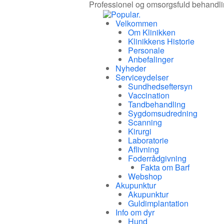
Professionel og omsorgsfuld behandling 
Velkommen
Om Klinikken
Klinikkens Historie
Personale
Anbefalinger
Nyheder
Serviceydelser
Sundhedseftersyn
Vaccination
Tandbehandling
Sygdomsudredning
Scanning
Kirurgi
Laboratorie
Aflivning
Foderrådgivning
Fakta om Barf
Webshop
Akupunktur
Akupunktur
Guldimplantation
Info om dyr
Hund