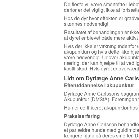
De fleste vil være smertefrie i løb
derfor er det vigtigt ikke at fortsæ
Hos de dyr hvor effekten er gradv
skønnes nødvendigt.
Resultatet af behandlingen er ikke
at dyret er blevet både mere aktivt
Hvis der ikke er virkning indenfor
akupunktur) og hvis dette ikke hjæ
være nødvendig. Udover akupunktur 
næring, der kan hjælpe til at vedl
kosttilskud. Hvis dyret er overvæg
Lidt om Dyrlæge Anne Carl
Efteruddannelse i akupunktur
Dyrlæge Anne Carlssons baggrund
Akupunktur (DMSfA), Foreningen fo
Hun er certificeret akupunktør ho
Praksiserfaring
Dyrlæge Anne Carlsson behandler 
et par ældre hunde med guldimplanta
længere hjalp på deres smerter. De k