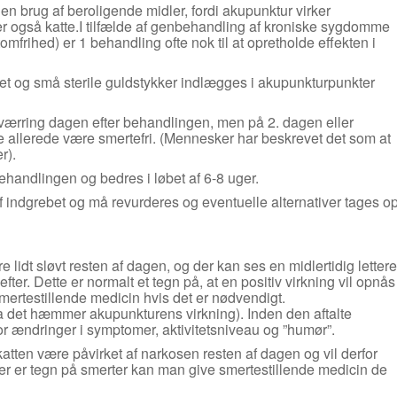
n brug af beroligende midler, fordi akupunktur virker
er også katte.I tilfælde af genbehandling af kroniske sygdomme
mfrihed) er 1 behandling ofte nok til at opretholde effekten i
t og små sterile guldstykker indlægges i akupunkturpunkter
orværring dagen efter behandlingen, men på 2. dagen eller
ste allerede være smertefri. (Mennesker har beskrevet det som at
r).
ehandlingen og bedres i løbet af 6-8 uger.
f indgrebet og må revurderes og eventuelle alternativer tages o
e lidt sløvt resten af dagen, og der kan ses en midlertidig lettere
er. Dette er normalt et tegn på, at en positiv virkning vil opnås
mertestillende medicin hvis det er nødvendigt.
 det hæmmer akupunkturens virkning). Inden den aftalte
r ændringer i symptomer, aktivitetsniveau og ”humør”.
katten være påvirket af narkosen resten af dagen og vil derfor
 der er tegn på smerter kan man give smertestillende medicin de