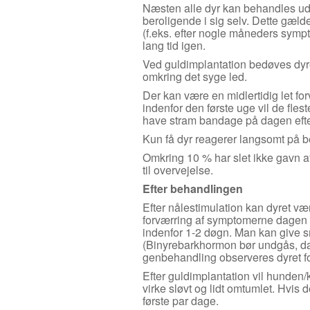
Næsten alle dyr kan behandles ude
beroligende i sig selv. Dette gæld
(f.eks. efter nogle måneders sympto
lang tid igen.
Ved guldimplantation bedøves dyre
omkring det syge led.
Der kan være en midlertidig let f
indenfor den første uge vil de fle
have stram bandage på dagen efte
Kun få dyr reagerer langsomt på b
Omkring 10 % har slet ikke gavn a
til overvejelse.
Efter behandlingen
Efter nålestimulation kan dyret vær
forværring af symptomerne dagen eft
indenfor 1-2 døgn. Man kan give s
(Binyrebarkhormon bør undgås, da
genbehandling observeres dyret fo
Efter guldimplantation vil hunden/
virke sløvt og lidt omtumlet. Hvis
første par dage.