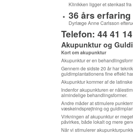
Klinikken ligger et stenkast fr
36 års erfarin
Dyrlæge Anne Carlsson efterudd
Telefon: 44 41 14
Akupunktur og Guldi
Kort om akupunktur
Akupunktur er en behandlingsform f
Gennem de sidste 20 år har tekni
guldimplantationens fine effekt ha
Akupunktur kommer af de latinske o
Indenfor akupunkturen er nålestim
almindelige behandlingsformer.
Andre måder at stimulere punkterne 
væskeindsprøjtning og guldimplan
Virkningen af akupunktur er meget 
påvirkes, både lokalt og mere gene
Når vi stimulerer akupunkturpunkt