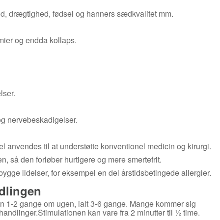
id, drægtighed, fødsel og hanners sædkvalitet mm.
tmier og endda kollaps.
lser.
 og nervebeskadigelser.
 anvendes til at understøtte konventionel medicin og kirurgi.
n, så den forløber hurtigere og mere smertefrit.
bygge lidelser, for eksempel en del årstidsbetingede allergier.
dlingen
n 1-2 gange om ugen, ialt 3-6 gange. Mange kommer sig
ehandlinger.Stimulationen kan vare fra 2 minutter til ½ time.