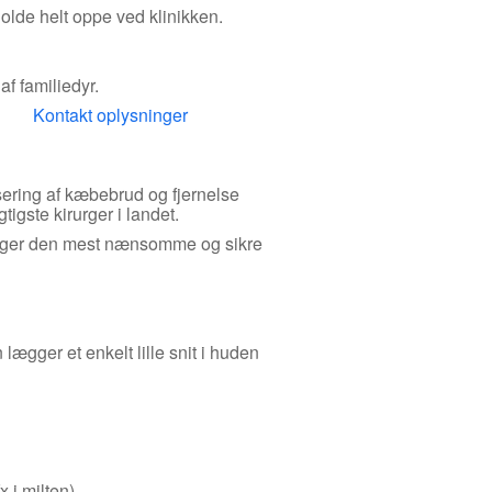
olde helt oppe ved klinikken.
f familiedyr.
Kontakt oplysninger
fiksering af kæbebrud og fjernelse
igste kirurger i landet.
bruger den mest nænsomme og sikre
ægger et enkelt lille snit i huden
 i milten).