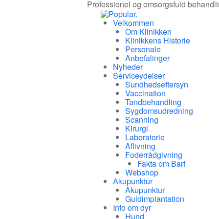
Professionel og omsorgsfuld behandling 
Velkommen
Om Klinikken
Klinikkens Historie
Personale
Anbefalinger
Nyheder
Serviceydelser
Sundhedseftersyn
Vaccination
Tandbehandling
Sygdomsudredning
Scanning
Kirurgi
Laboratorie
Aflivning
Foderrådgivning
Fakta om Barf
Webshop
Akupunktur
Akupunktur
Guldimplantation
Info om dyr
Hund