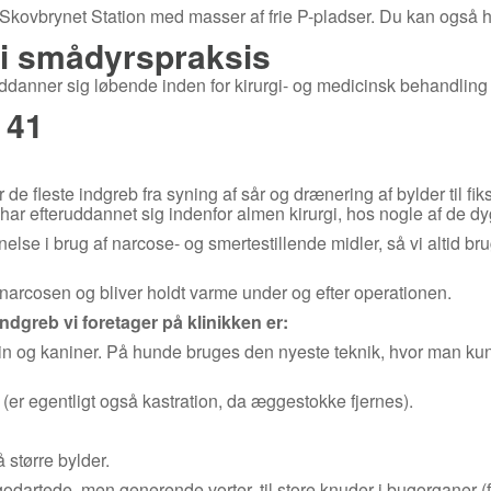
a Skovbrynet Station med masser af frie P-pladser. Du kan også h
g i smådyrspraksis
anner sig løbende inden for kirurgi- og medicinsk behandling a
 41
ager de fleste indgreb fra syning af sår og drænering af bylder til 
r efteruddannet sig indenfor almen kirurgi, hos nogle af de dygt
lse i brug af narcose- og smertestillende midler, så vi altid 
narcosen og bliver holdt varme under og efter operationen.
ndgreb vi foretager på klinikken er:
vin og kaniner. På hunde bruges den nyeste teknik, hvor man kun l
r (er egentligt også kastration, da æggestokke fjernes).
 større bylder.
 godartede, men generende vorter, til store knuder i bugorganer (fx