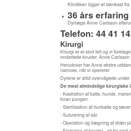
Klinikken ligger et stenkast fr
36 års erfarin
Dyrlæge Anne Carlsson efterudd
Telefon: 44 41 14
Kirurgi
Kirurgi er et stort felt og vi foret
ondartede knuder. Anne Carlsson ha
Herudover har Anne ekstra uddanne
narcose, når vi opererer.
Dyrene er altid overvågede under 
De mest almindelige kirurgiske i
- Kastration af katte, hunde, mars
foran pungen.
- Sterilisation af hunkatte og tæve
- Suturering af sår.
- Operation og ilægning af dræn på
- Fjernelse af knuder - alt fra små