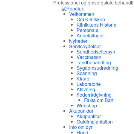
Professionel og omsorgsfuld behandling 
Velkommen
Om Klinikken
Klinikkens Historie
Personale
Anbefalinger
Nyheder
Serviceydelser
Sundhedseftersyn
Vaccination
Tandbehandling
Sygdomsudredning
Scanning
Kirurgi
Laboratorie
Aflivning
Foderrådgivning
Fakta om Barf
Webshop
Akupunktur
Akupunktur
Guldimplantation
Info om dyr
Hund