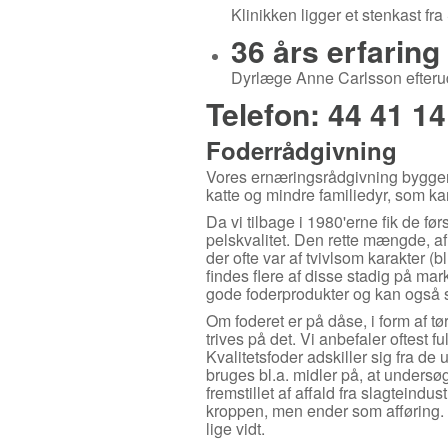
Klinikken ligger et stenkast fr
36 års erfarin
Dyrlæge Anne Carlsson efterudd
Telefon: 44 41 14
Foderrådgivning
Vores ernæringsrådgivning bygger 
katte og mindre familiedyr, som kan
Da vi tilbage i 1980'erne fik de før
pelskvalitet. Den rette mængde, af 
der ofte var af tvivlsom karakter 
findes flere af disse stadig på mar
gode foderprodukter og kan også 
Om foderet er på dåse, i form af t
trives på det. Vi anbefaler oftest f
Kvalitetsfoder adskiller sig fra de
bruges bl.a. midler på, at unders
fremstillet af affald fra slagteindu
kroppen, men ender som afføring. 
lige vidt.