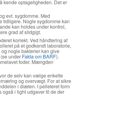
gså kende optageligheden. Det er
de og evt. sygdomme. Med
nne tidligere. Nogle sygdomme kan
tande kan holdes under kontrol,
re grad af slidgigt.
deret korrekt. Ved håndtering af
lleret på et godkendt laboratorie,
e og nogle bakterier kan give
r (se under
Fakta om BARF
).
hjemmelavet foder. Mængden
vor de selv kan vælge enkelte
ernæring og overvægt. For at sikre
ddelen i diæten. I pelleteret form
s også i light udgaver til de der