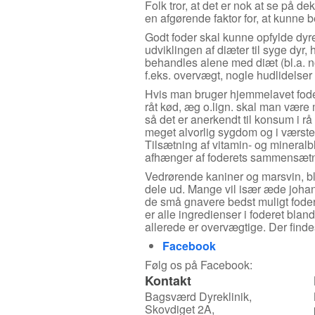
Folk tror, at det er nok at se på
en afgørende faktor for, at kunne 
Godt foder skal kunne opfylde dyr
udviklingen af diæter til syge dyr
behandles alene med diæt (bl.a. no
f.eks. overvægt, nogle hudlidelser
Hvis man bruger hjemmelavet foder
råt kød, æg o.lign. skal man være 
så det er anerkendt til konsum i rå
meget alvorlig sygdom og i værste f
Tilsætning af vitamin- og mineralb
afhænger af foderets sammensætni
Vedrørende kaniner og marsvin, bl
dele ud. Mange vil især æde johann
de små gnavere bedst muligt foder,
er alle ingredienser i foderet bland
allerede er overvægtige. Der findes
Facebook
Følg os på Facebook:
Kontakt
Bagsværd Dyreklinik,
Skovdiget 2A,