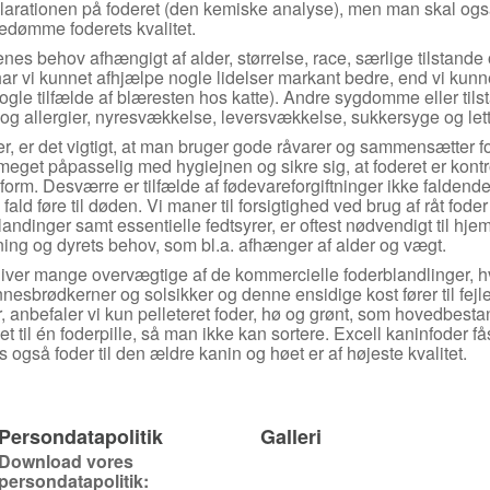
 deklarationen på foderet (den kemiske analyse), men man skal o
bedømme foderets kvalitet.
enes behov afhængigt af alder, størrelse, race, særlige tilstan
, har vi kunnet afhjælpe nogle lidelser markant bedre, end vi ku
gle tilfælde af blæresten hos katte). Andre sygdomme eller tils
 og allergier, nyresvækkelse, leversvækkelse, sukkersyge og lette
, er det vigtigt, at man bruger gode råvarer og sammensætter fo
meget påpasselig med hygiejnen og sikre sig, at foderet er kontro
 form. Desværre er tilfælde af fødevareforgiftninger ikke faldend
ald føre til døden. Vi maner til forsigtighed ved brug af råt fode
landinger samt essentielle fedtsyrer, er oftest nødvendigt til 
ng og dyrets behov, som bl.a. afhænger af alder og vægt.
iver mange overvægtige af de kommercielle foderblandlinger, h
esbrødkerner og solsikker og denne ensidige kost fører til fejl
 anbefaler vi kun pelleteret foder, hø og grønt, som hovedbestan
et til én foderpille, så man ikke kan sortere. Excell kaninfoder få
 også foder til den ældre kanin og høet er af højeste kvalitet.
Persondatapolitik
Galleri
Download vores
persondatapolitik: