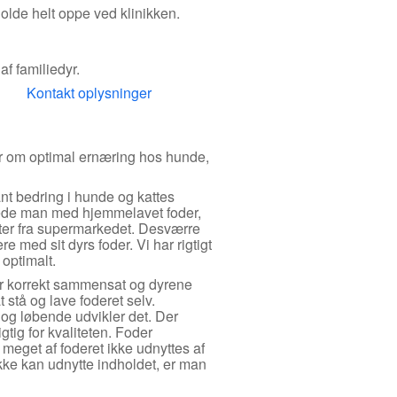
olde helt oppe ved klinikken.
f familiedyr.
Kontakt oplysninger
ver om optimal ernæring hos hunde,
kant bedring i hunde og kattes
fodrede man med hjemmelavet foder,
ukter fra supermarkedet. Desværre
 med sit dyrs foder. Vi har rigtigt
optimalt.
 er korrekt sammensat og dyrene
t stå og lave foderet selv.
t og løbende udvikler det. Der
tig for kvaliteten. Foder
at meget af foderet ikke udnyttes af
kke kan udnytte indholdet, er man