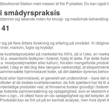
a Skovbrynet Station med masser af frie P-pladser. Du kan også h
g i smådyrspraksis
anner sig løbende inden for kirurgi- og medicinsk behandling a
 41
sig på flere årtiers forskning og erfaring på området. Vi rådgi
iner, marsvin, fugle og krybdyr.
ste kvalitetsprodukter på markedet fra Hill's, så vi f.eks. en mar
bl.a. essentielle fedtsyrer i foderet, hjalp til dette. Før dette 
(bl.a. leverpostejmadder eller kallun), foruden mangelfulde prod
kedet. I dag er det dog ikke længere nødvendigt, at eksperimentere
sammensætte hjemmelavet foder, så det dækker dyrenes behov 
ørkost eller hjemmelavet, er generelt set underordnet – bare det
uldfoder af de bedste kvalitetsmærker, da folk sjældent har tid til a
 underlødige produkter ved, at firmaerne forsker grundigt i fodere
øge foderets sammensætning og optagelighed, som er ekstremt vig
strien o.lign., vil oftest have en lav optagelighed og det betyder, 
Produktet kan se fint ud på en kemisk analyse, men hvis dyret i